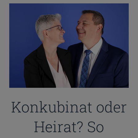
View
Larger
Image
Konkubinat oder
Heirat? So