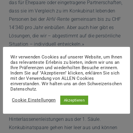
das für Ehepaare oder eingetragene Partnerschaften,
dass sie im Vergleich zu im Konkubinat lebenden
Personen bei der AHV-Rente gemeinsam bis zu CHF
14‘340 pro Jahr einbüßen. Aber auch hier gibt es
Lösungen, die wir – abgestimmt auf die persönliche
Situation – individuell entwickeln.»
Wir verwenden Cookies auf unserer Website, um Ihnen
Klare Steuer-
das relevanteste Erlebnis zu bieten, indem wir uns an
Ihre Präferenzen und wiederholten Besuche erinnern.
Unterschiede
Indem Sie auf "Akzeptieren" klicken, erklären Sie sich
mit der Verwendung von ALLEN Cookies
einverstanden. Wir halten uns an den Schweizerischen
Datenschutz.
Besser abgesichert ist man als verheiratetes Paar in
Cookie Einstellungen
Akzeptieren
der AHV hingegen, wenn eine Person stirbt. Die
hinterbliebene Eheperson erhält
Hinterlassenenleistungen aus der 1. Säule.
Konkubinatspaare gehen hier leer aus und können