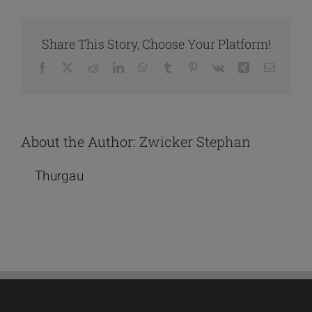
Share This Story, Choose Your Platform!
Facebook
X
Reddit
LinkedIn
WhatsApp
Tumblr
Pinterest
Vk
Xing
Email
About the Author:
Zwicker Stephan
Thurgau