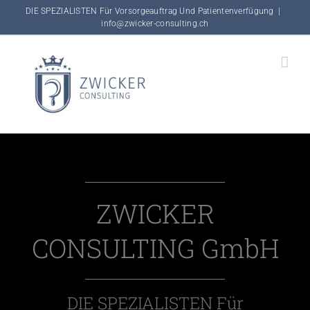
Skip
DIE SPEZIALISTEN Für Vorsorgeauftrag Und Patientenverfügung
|
info@zwicker-consulting.ch
to
content
ZWICKER
CONSULTING GmbH
DIE SPEZIALISTEN Für