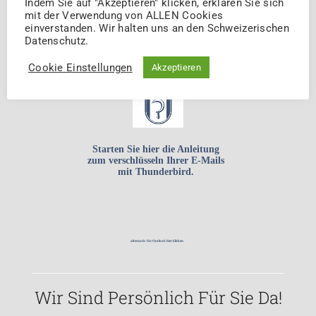
Indem Sie auf "Akzeptieren" klicken, erklären Sie sich
Wie Sie Diesen Service
mit der Verwendung von ALLEN Cookies
einverstanden. Wir halten uns an den Schweizerischen
Einrichten? Ganz Einfach:
Datenschutz.
Cookie Einstellungen
Akzeptieren
Starten Sie hier die Anleitung
zum verschlüsseln Ihrer E-Mails
mit Thunderbird.
alternativ für Outlook hier klicken
Wir Sind Persönlich Für Sie Da!