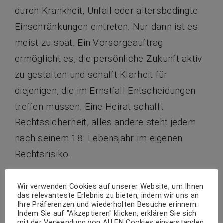
durch Krankheit, Unfall oder altersbedingte
Einschränkungen eintreten. Nur dann ist es
meist zu spät. Ein Vorsorgeauftrag
ermöglicht es, die persönliche Zukunft aktiv
zu gestalten und schafft Klarheit für
diejenigen, die im Ernstfall Entscheidungen
treffen müssen. Eine Heirat schafft
Rechtssicherheit, alles andere steht jedem
nach seinem 18. Lebensjahr im eigenen
Rechtsrisiko.
Erhaltung der persönlichen
Wir verwenden Cookies auf unserer Website, um Ihnen
Autonomie
das relevanteste Erlebnis zu bieten, indem wir uns an
Ihre Präferenzen und wiederholten Besuche erinnern.
Indem Sie auf "Akzeptieren" klicken, erklären Sie sich
Durch die Hinterlegung von individuellen
mit der Verwendung von ALLEN Cookies einverstanden.