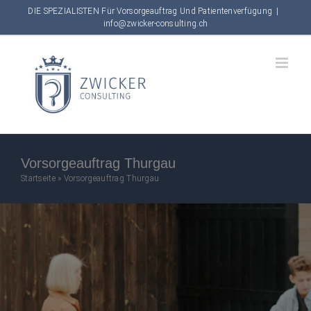
Skip
DIE SPEZIALISTEN Für Vorsorgeauftrag Und Patientenverfügung
|
info@zwicker-consulting.ch
to
content
Vorsorgeauftrag Thurgau
Startseite
»
Vorsorgeauftrag Thurgau