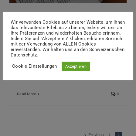
Ein Rechtsformular als einziges
Wir verwenden Cookies auf unserer Website, um Ihnen
Rechtsmittel zur Selbstbestimmung
das relevanteste Erlebnis zu bieten, indem wir uns an
ist der Vorsorgeauftrag
Ihre Präferenzen und wiederholten Besuche erinnern.
Indem Sie auf "Akzeptieren" klicken, erklären Sie sich
By
Zwicker Stephan
|
Dezember 6th, 2021
|
Categories:
mit der Verwendung von ALLEN Cookies
Vorsorge-Blog
einverstanden. Wir halten uns an den Schweizerischen
Datenschutz.
Cookie Einstellungen
Akzeptieren
Ein Rechtsformular als einziges
Rechtsmittel Falls es Ihnen nicht mehr
Read More
0
Previous
1
2